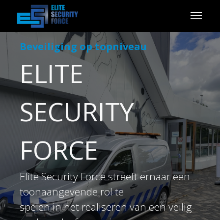
Beveiliging op topniveau
ELITE
SECURITY
FORCE
Elite Security Force streeft ernaar een
toonaangevende rol te
spelen in het realiseren van een veilig